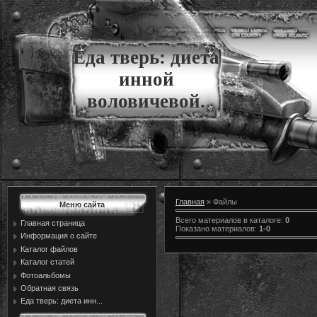
Еда тверь: диета
инной
воловичевой.
Главная
»
Файлы
Меню сайта
Всего материалов в каталоге
:
0
Главная страница
Показано материалов
:
1-0
Информация о сайте
Каталог файлов
Каталог статей
Фотоальбомы
Обратная связь
Еда тверь: диета инн...