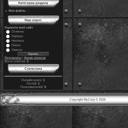
Категории раздела
Мои файлы
[0]
Наш опрос
Оцените мой сайт
Отлично
Хорошо
Неплохо
Плохо
Ужасно
Результаты
|
Архив опросов
Всего ответов:
5
Статистика
Онлайн всего:
1
Гостей:
1
Пользователей:
0
Copyright MyCorp © 2026